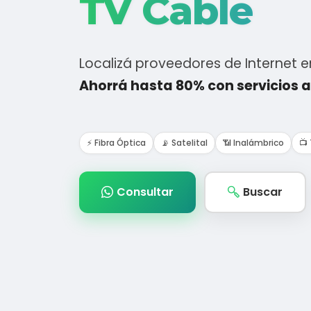
TV Cable
Localizá proveedores de Internet 
Ahorrá hasta 80% con servicios a
⚡ Fibra Óptica
📡 Satelital
📶 Inalámbrico
📺
Consultar
Buscar