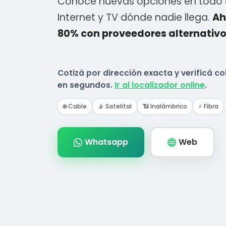
Conocé nuevas opciones en todo e
Internet y TV dónde nadie llega.
Ah
80% con proveedores alternativo
Cotizá por dirección exacta y verificá co
en segundos.
Ir al localizador online
.
🌐 Cable
📡 Satelital
📶 Inalámbrico
⚡ Fibra
Whatsapp
Web