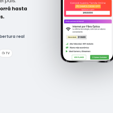
l país.
orrá hasta
s.
bertura real
📺 TV