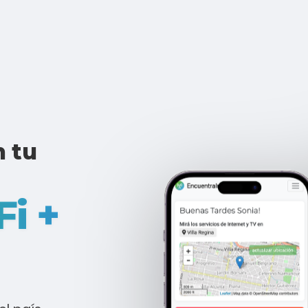
n tu
Fi +