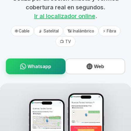
cobertura real en segundos.
Ir al localizador online
.
🌐 Cable
📡 Satelital
📶 Inalámbrico
⚡ Fibra
📺 TV
Whatsapp
Web